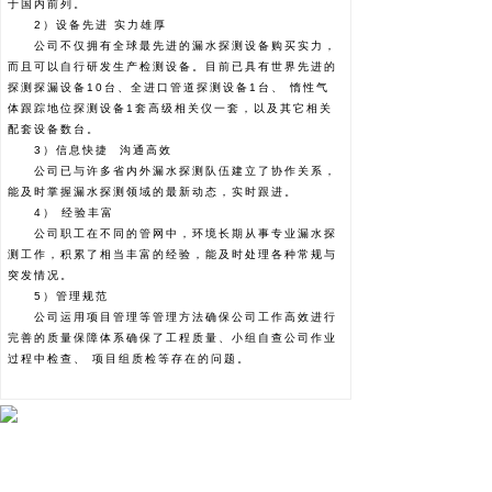
于国内前列。
2）设备先进 实力雄厚
公司不仅拥有全球最先进的漏水探测设备购买实力，
而且可以自行研发生产检测设备。目前已具有世界先进的
探测探漏设备10台、全进口管道探测设备1台、 惰性气
体跟踪地位探测设备1套高级相关仪一套，以及其它相关
配套设备数台。
3）信息快捷 沟通高效
公司已与许多省内外漏水探测队伍建立了协作关系，
能及时掌握漏水探测领域的最新动态，实时跟进。
4） 经验丰富
公司职工在不同的管网中，环境长期从事专业漏水探
测工作，积累了相当丰富的经验，能及时处理各种常规与
突发情况。
5）管理规范
公司运用项目管理等管理方法确保公司工作高效进行
完善的质量保障体系确保了工程质量、小组自查公司作业
过程中检查、 项目组质检等存在的问题。